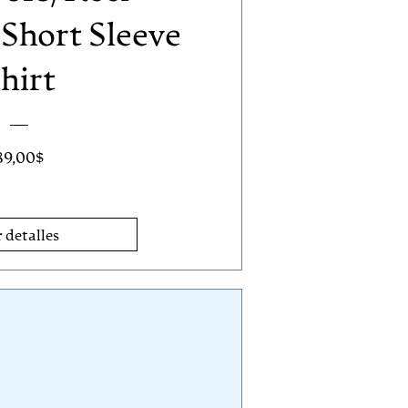
Short Sleeve
hirt
Precio
89,00$
 detalles