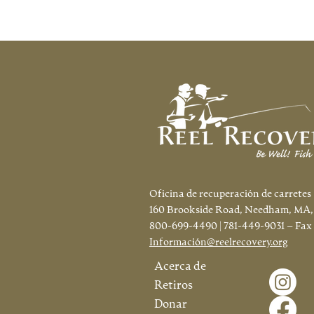
Oficina de recuperación de carretes
160 Brookside Road, Needham, MA,
800-699-4490 | 781-449-9031 – Fax
Información@reelrecovery.org
Acerca de
Retiros
Donar